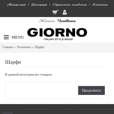
Авторизація
Реєстрація
Оформлення замовлення
Контакти
•
•
•
Жінкам
Чоловікам
MENU
Главная
Чоловікам
Шарфи
Шарфи
В данной категории нет товаров.
Продолжить