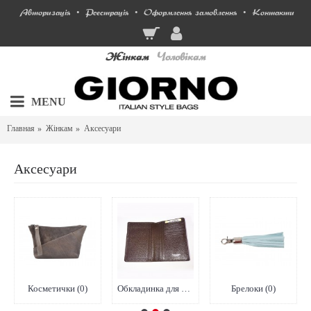
Авторизація
Реєстрація
Оформлення замовлення
Контакти
•
•
•
Жінкам
Чоловікам
MENU
Главная
Жінкам
Аксесуари
Аксесуари
Косметички (0)
Обкладинка для документів (0)
Брелоки (0)