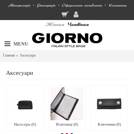
Авторизація
Реєстрація
Оформлення замовлення
Контакти
•
•
•
Жінкам
Чоловікам
MENU
Главная
Аксесуари
Аксесуари
Насесеры (0)
Візитниці (0)
Ключники (0)