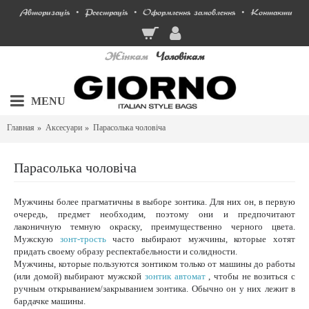
Авторизація
Реєстрація
Оформлення замовлення
Контакти
•
•
•
Жінкам
Чоловікам
MENU
Главная
Аксесуари
Парасолька чоловіча
Парасолька чоловіча
Мужчины более прагматичны в выборе зонтика.
Для них он, в первую
очередь, предмет необходим, поэтому они и предпочитают
лаконичную темную окраску, преимущественно черного цвета.
Мужскую
зонт-трость
часто выбирают мужчины, которые хотят
придать своему образу респектабельности и солидности.
Мужчины, которые пользуются зонтиком только от машины до работы
(или домой) выбирают мужской
зонтик автомат
, чтобы не возиться с
ручным открыванием/закрыванием зонтика.
Обычно он у них лежит в
бардачке машины.