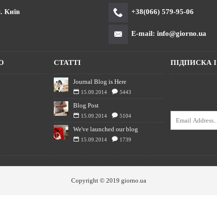
. Київ
+38(066) 579-95-06
E-mail: info@giorno.ua
Ю
СТАТТІ
ПІДПИСКА 
Journal Blog is Here
Stay up to da
promotions by
15.09.2014
5443
weekly newsle
Blog Post
15.09.2014
5104
We've launched our blog
15.09.2014
1739
Copyright © 2019 giorno.ua