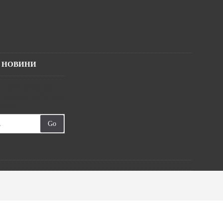
І НОВИНИ
te with news and
 signing up for our
tter.
Go