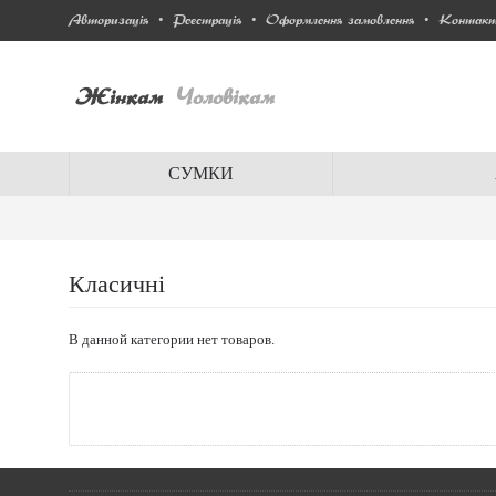
Авторизація
Реєстрація
Оформлення замовлення
Контак
•
•
•
Жінкам
Чоловікам
СУМКИ
Класичні
В данной категории нет товаров.