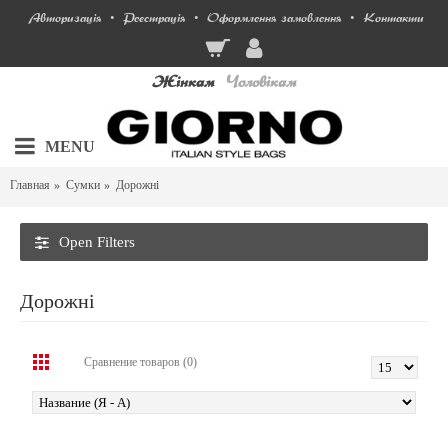
Авторизація
Реєстрація
Оформлення замовлення
Контакти
•
•
•
Жінкам
Чоловікам
MENU
Главная
Сумки
Дорожні
Open Filters
Дорожні
Сравнение товаров (0)