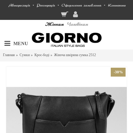
Авторизація
Реєстрація
Оформлення замовлення
Контакти
•
•
•
Жінкам
Чоловікам
MENU
Главная
Сумки
Крос-боді
Жіноча шкіряна сумка 2512
-30%