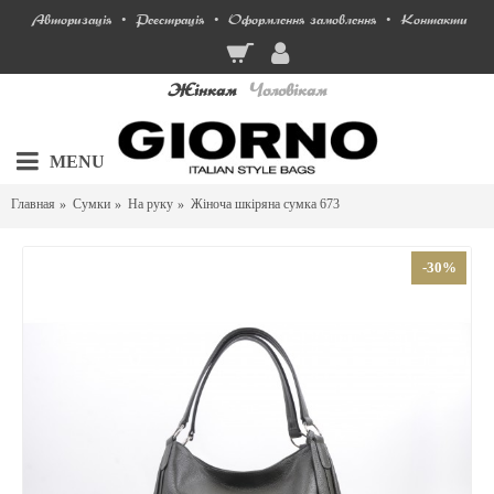
Авторизація
Реєстрація
Оформлення замовлення
Контакти
•
•
•
Жінкам
Чоловікам
MENU
Главная
Сумки
На руку
Жіноча шкіряна сумка 673
-30%