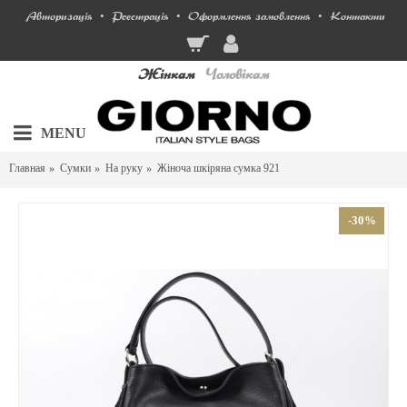
Авторизація
Реєстрація
Оформлення замовлення
Контакти
•
•
•
Жінкам
Чоловікам
MENU
Главная
Сумки
На руку
Жіноча шкіряна сумка 921
-30%