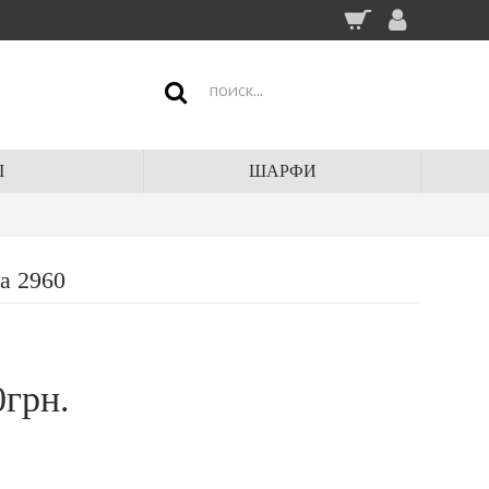
І
ШАРФИ
а 2960
0грн.