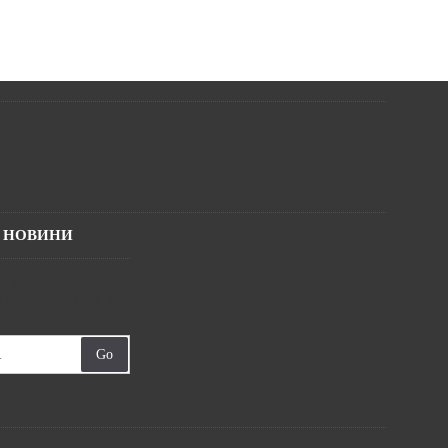
І НОВИНИ
te with news and
 signing up for our
tter.
Go