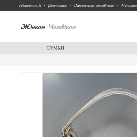
Авторизація
Реєстрація
Оформлення замовлення
Контак
•
•
•
Жінкам
Чоловікам
СУМКИ