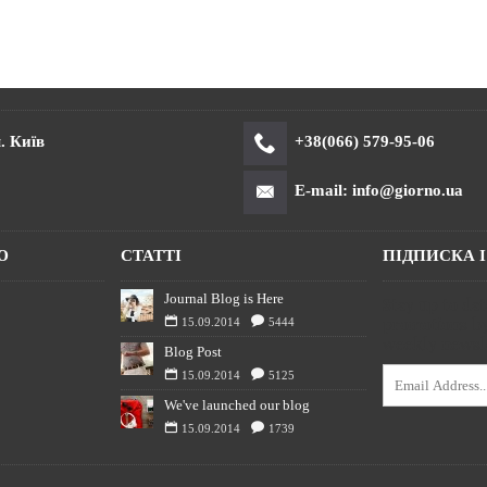
. Київ
+38(066) 579-95-06
E-mail: info@giorno.ua
Ю
СТАТТІ
ПІДПИСКА 
Journal Blog is Here
Stay up to da
promotions by
15.09.2014
5444
weekly newsle
Blog Post
15.09.2014
5125
We've launched our blog
15.09.2014
1739