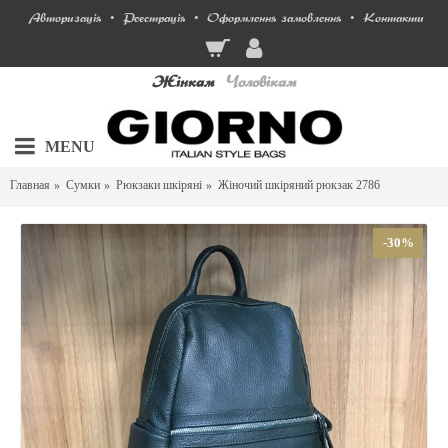
Авторизація
Реєстрація
Оформлення замовлення
Контакти
•
•
•
Жінкам
Чоловікам
MENU
Главная
Сумки
Рюкзаки шкіряні
Жіночий шкіряний рюкзак 2786
-30%