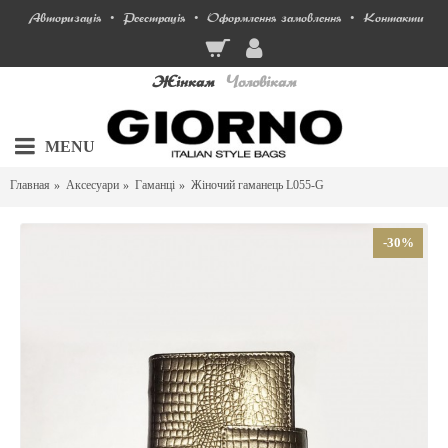
Авторизація
Реєстрація
Оформлення замовлення
Контакти
•
•
•
Жінкам
Чоловікам
MENU
Главная
Аксесуари
Гаманці
Жіночий гаманець L055-G
-30%