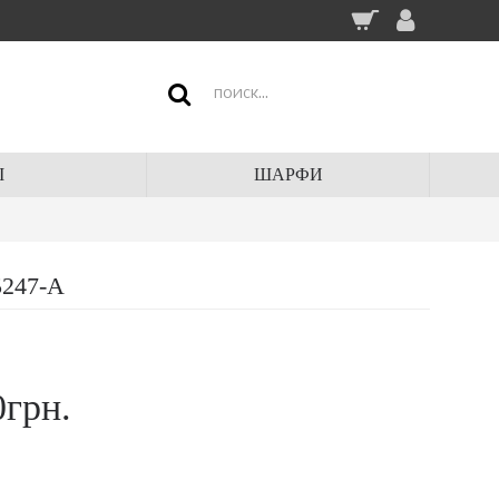
І
ШАРФИ
5247-A
0грн.