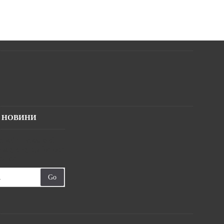
І НОВИНИ
te with news and
 signing up for our
tter.
Go