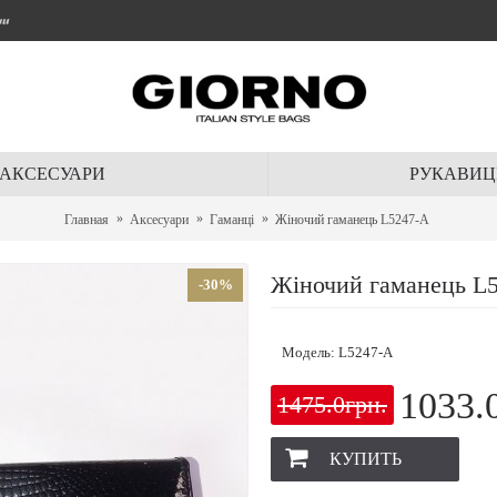
ти
АКСЕСУАРИ
РУКАВИЦ
Главная
Аксесуари
Гаманці
Жіночий гаманець L5247-A
Жіночий гаманець L
-30%
Модель:
L5247-A
1033.
1475.0грн.
КУПИТЬ