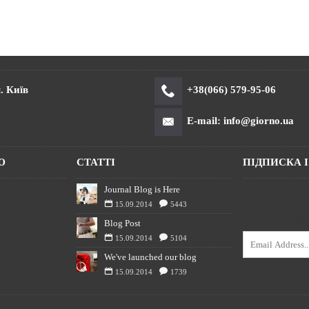
. Київ
+38(066) 579-95-06
E-mail: info@giorno.ua
Ю
СТАТТІ
ПІДПИСКА 
Journal Blog is Here
Stay up to da
promotions by
15.09.2014
5443
weekly newsle
Blog Post
15.09.2014
5104
We've launched our blog
15.09.2014
1739