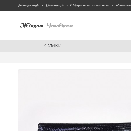
Авторизація
Реєстрація
Оформлення замовлення
Контак
•
•
•
Жінкам
Чоловікам
СУМКИ